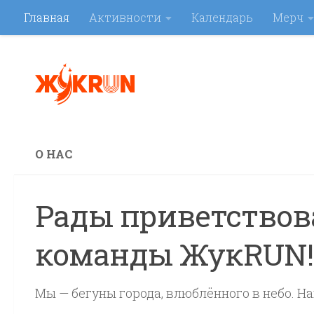
Главная
Активности
Календарь
Мерч
Перейти к содержимому
Беговое сообщество
О НАС
Рады приветствова
команды ЖукRUN!
Мы — бегуны города, влюблённого в небо. На